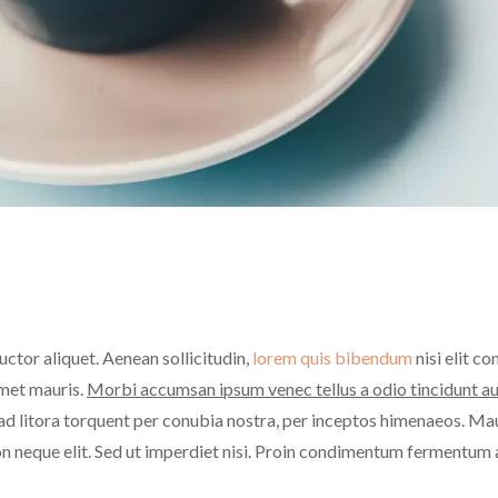
uctor aliquet. Aenean sollicitudin,
lorem quis bibendum
nisi elit co
amet mauris.
Morbi accumsan ipsum venec tellus a odio tincidunt a
u ad litora torquent per conubia nostra, per inceptos himenaeos. Mau
n neque elit. Sed ut imperdiet nisi. Proin condimentum fermentum