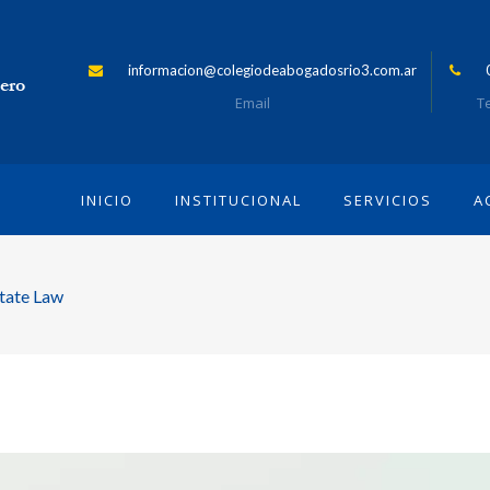
informacion@colegiodeabogadosrio3.com.ar
Email
Te
INICIO
INSTITUCIONAL
SERVICIOS
A
state Law