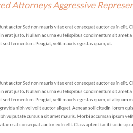
ed Attorneys Aggressive Represen
dunt auctor
Sed non mauris vitae erat consequat auctor eu in elit. C
n erat justo. Nullam ac urna eu felispibus condimentum sit amet a a
sed fermentum. Peugiat, velit mauris egestas quam, ut.
dunt auctor
Sed non mauris vitae erat consequat auctor eu in elit. C
n erat justo. Nullam ac urna eu felispibus condimentum sit amet a a
ed fermentum. Peugiat, velit mauris egestas quam, ut aliquam mas
ravida nibh vel velit auctor aliquet. Aenean sollicitudin, lorem qui
 nibh vulputate cursus a sit amet mauris. Morbi accumsan ipsum veli
e erat consequat auctor eu in elit. Class aptent taciti sociosqu a