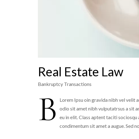
Real Estate Law
Bankruptcy
Transactions
B
Lorem Ipsu oin gravida nibh vel velit a
odio sit amet nibh vulputatrsus a sit 
eu in elit. Class aptent taciti sociosq
condimentum sit amet a augue. Sed no