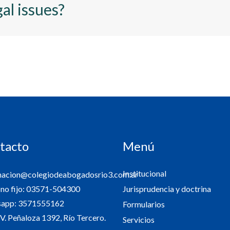
al issues?
tacto
Menú
Institucional
macion@colegiodeabogadosrio3.com.ar
Jurisprudencia y doctrina
ono fijo: 03571-504300
app: 3571555162
Formularios
V. Peñaloza 1392, Río Tercero.
Servicios