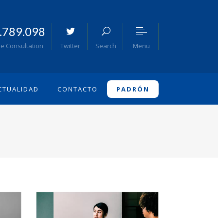
.789.098
Menu
ee Consultation
Twitter
Search
CTUALIDAD
CONTACTO
PADRÓN