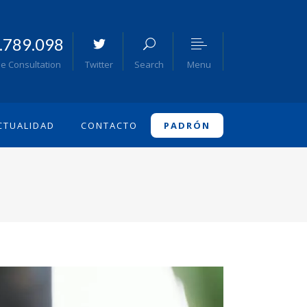
.789.098
Menu
ee Consultation
Twitter
Search
CTUALIDAD
CONTACTO
PADRÓN