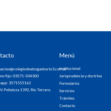
tacto
Menú
Institucional
macion@colegiodeabogadosrio3.com.ar
Jurisprudencia y doctrina
ono fijo: 03571-504300
app: 3571555162
Formularios
V. Peñaloza 1392, Río Tercero.
Servicios
Trámites
Contacto