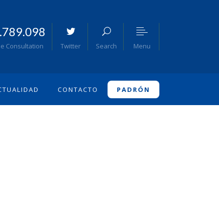
.789.098
Menu
ee Consultation
Twitter
Search
CTUALIDAD
CONTACTO
PADRÓN