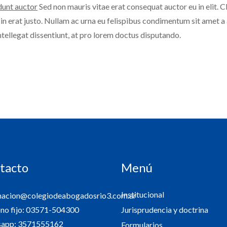
dunt auctor
Sed non mauris vitae erat consequat auctor eu in elit. C
n erat justo. Nullam ac urna eu felispibus condimentum sit amet a a
ellegat dissentiunt, at pro lorem doctus disputando.
tacto
Menú
Institucional
macion@colegiodeabogadosrio3.com.ar
Jurisprudencia y doctrina
ono fijo: 03571-504300
app: 3571555162
Formularios