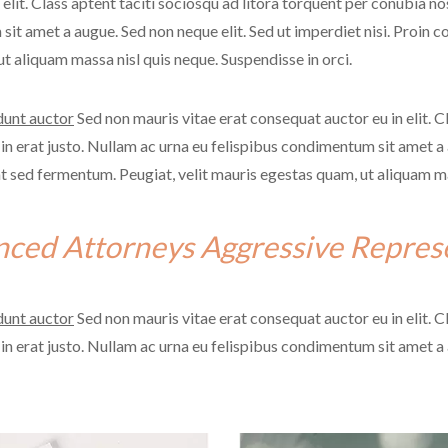
elit. Class aptent taciti sociosqu ad litora torquent per conubia n
 sit amet a augue. Sed non neque elit. Sed ut imperdiet nisi. Proi
t aliquam massa nisl quis neque. Suspendisse in orci.
dunt auctor
Sed non mauris vitae erat consequat auctor eu in elit. C
n erat justo. Nullam ac urna eu felispibus condimentum sit amet a a
ed fermentum. Peugiat, velit mauris egestas quam, ut aliquam mass
nced Attorneys Aggressive Represe
dunt auctor
Sed non mauris vitae erat consequat auctor eu in elit. C
n erat justo. Nullam ac urna eu felispibus condimentum sit amet a a