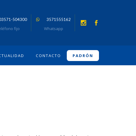
03571-504300
3571555162
léfono fijo
Whatsapp
CTUALIDAD
CONTACTO
PADRÓN