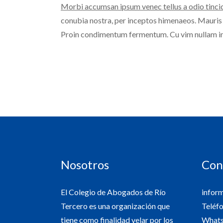
Morbi accumsan ipsum venec tellus a odio tinci
conubia nostra, per inceptos himenaeos. Mauris i
Proin condimentum fermentum. Cu vim nullam int
Nosotros
Con
El Colegio de Abogados de Río
infor
Tercero es una organización que
Teléf
tiene como finalidad velar por los
Whats