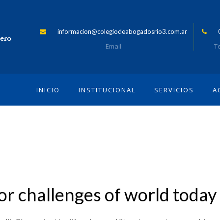
informacion@colegiodeabogadosrio3.com.ar
Email
Te
INICIO
INSTITUCIONAL
SERVICIOS
A
or challenges of world today